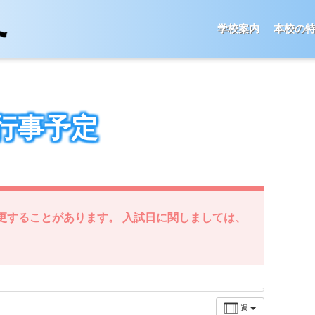
学校案内
本校の
行事予定
更することがあります。 入試日に関しましては、
週