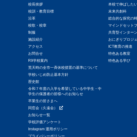
校長挨拶
本校で伸ばした
校訓・教育目標
未来共創科
沿革
総合的な探究の
校歌・校章
マインドセット
制服
共育型インター
施設紹介
おにぎりプロジ
アクセス
ICT教育の推進
お問合せ
特色ある教室
R9学校案内
特色ある学び
荒天時の全市一斉休校措置の基準について
学校いじめ防止基本方針
歴史館
令和７年度の入学を希望している中学生・中
学生の保護者の皆様へのお知らせ
卒業生の皆さまへ
同窓会（久遠会）
お知らせ一覧
学校評価アンケート
Instagram 運用ポリシー
プライバシーポリシー