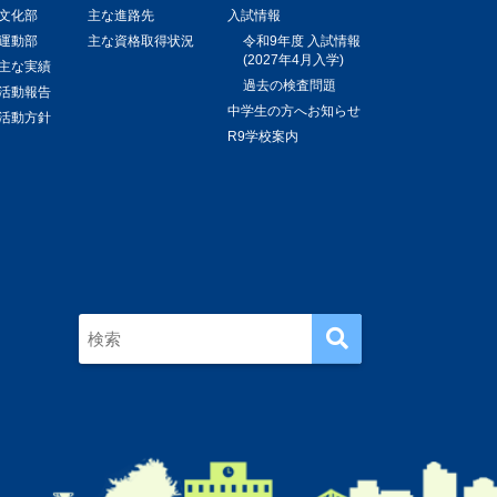
文化部
主な進路先
入試情報
運動部
主な資格取得状況
令和9年度 入試情報
(2027年4月入学)
主な実績
過去の検査問題
活動報告
中学生の方へお知らせ
活動方針
R9学校案内