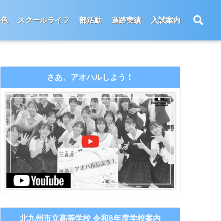
特色
スクールライフ
部活動
進路実績
入試案内
さあ、アオハルしよう！
北九州市立高等学校 令和8年度学校案内