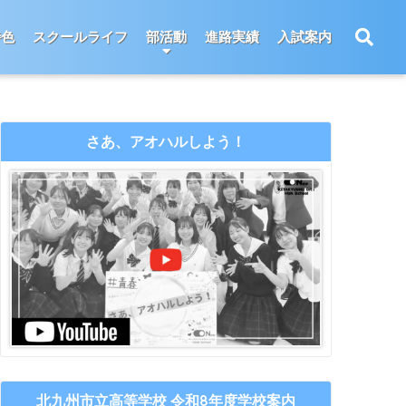
特色
スクールライフ
部活動
進路実績
入試案内
さあ、アオハルしよう！
北九州市立高等学校 令和8年度学校案内