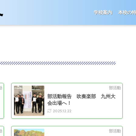
学校案内
本校の
動
部活動
部活動報告 吹奏楽部 九州大
会出場へ！
2025.12.22
動
部活動