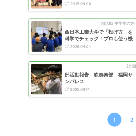
2025.09.08
部活動
中学生の方
西日本工業大学で「投げ方」を
科学でチェック！プロも使う機
械で…
2025.09.04
部活
部活動報告 吹奏楽部 福岡サ
ンパレス
2025.08.14
1
2