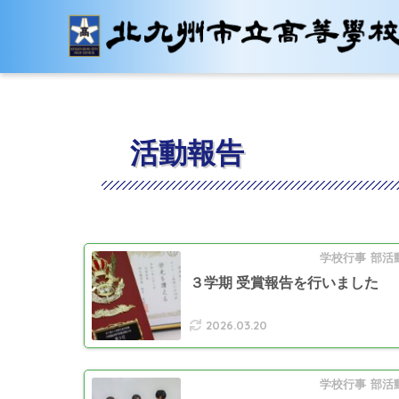
活動報告
学校行事
部活
３学期 受賞報告を行いました
2026.03.20
学校行事
部活