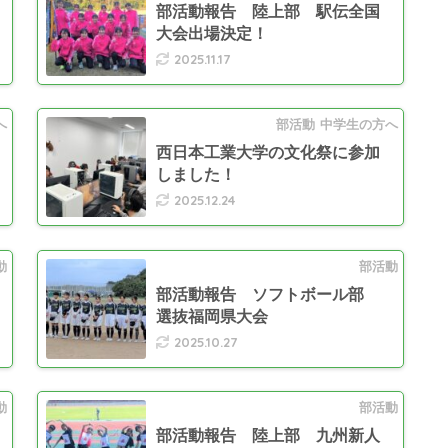
部活動報告 陸上部 駅伝全国
大会出場決定！
2025.11.17
へ
部活動
中学生の方へ
西日本工業大学の文化祭に参加
しました！
2025.12.24
動
部活動
部活動報告 ソフトボール部
選抜福岡県大会
2025.10.27
動
部活動
部活動報告 陸上部 九州新人