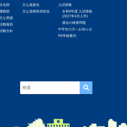
文化部
主な進路先
入試情報
運動部
主な資格取得状況
令和9年度 入試情報
(2027年4月入学)
主な実績
過去の検査問題
活動報告
中学生の方へお知らせ
活動方針
R9学校案内