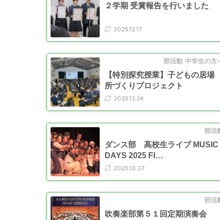
２学期 受賞報告を行いました
2025.12.17
部活動
中学生の方
【特別探究授業】子どもの居場
所づくりプロジェクト
2025.12.24
部活
ダンス部 高校生ライブ MUSIC
DAYS 2025 FI…
2025.10.27
部活
吹奏楽部第５１回定期演奏会