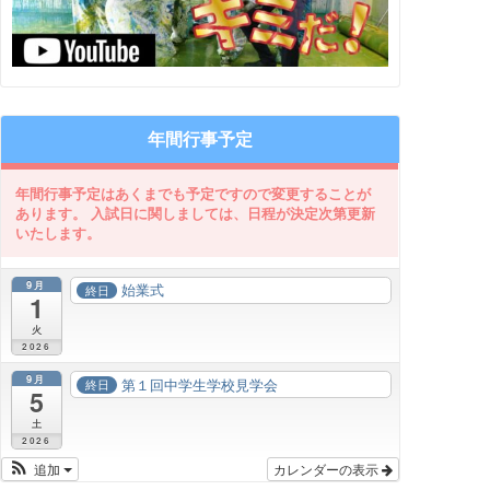
年間行事予定
9月
始業式
終日
1
火
2026
9月
第１回中学生学校見学会
終日
5
土
2026
追加
カレンダーの表示