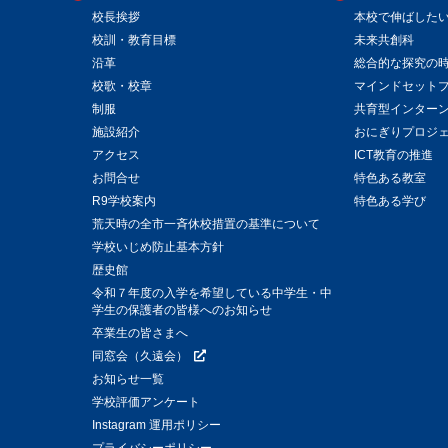
校長挨拶
本校で伸ばした
校訓・教育目標
未来共創科
沿革
総合的な探究の
校歌・校章
マインドセット
制服
共育型インター
施設紹介
おにぎりプロジ
アクセス
ICT教育の推進
お問合せ
特色ある教室
R9学校案内
特色ある学び
荒天時の全市一斉休校措置の基準について
学校いじめ防止基本方針
歴史館
令和７年度の入学を希望している中学生・中
学生の保護者の皆様へのお知らせ
卒業生の皆さまへ
同窓会（久遠会）
お知らせ一覧
学校評価アンケート
Instagram 運用ポリシー