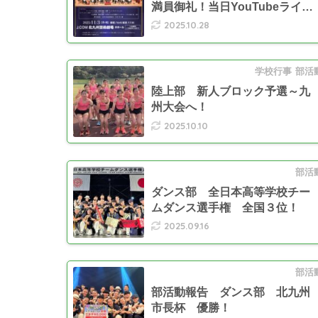
満員御礼！当日YouTubeライ…
2025.10.28
学校行事
部活
陸上部 新人ブロック予選～九
州大会へ！
2025.10.10
部活
ダンス部 全日本高等学校チー
ムダンス選手権 全国３位！
2025.09.16
部活
部活動報告 ダンス部 北九州
市長杯 優勝！