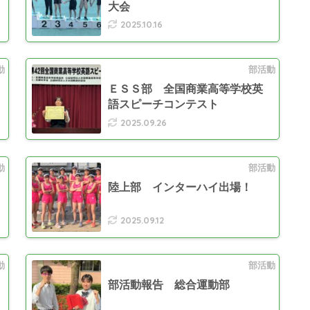
大会
2025.10.16
動
部活動
ＥＳＳ部 全国商業高等学校英
語スピーチコンテスト
2025.09.26
動
部活動
陸上部 インターハイ出場！
2025.09.12
動
部活動
部活動報告 総合運動部