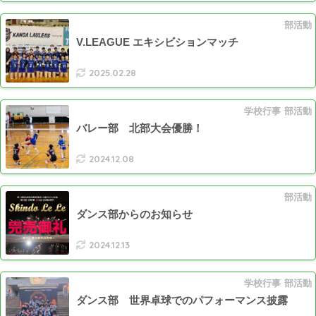
部活動
V.LEAGUE エキシビションマッチ
2025.02.28
学校行事
部活動
バレー部 北部大会優勝！
2024.12.08
部活動
ダンス部からのお知らせ
2024.12.13
学校行事
部活動
ダンス部 世界卓球でのパフォーマンス披露