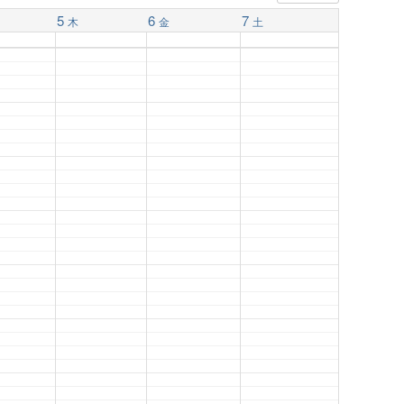
5
6
7
木
金
土