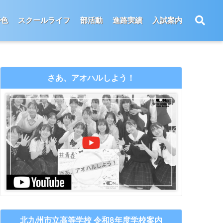
特色
スクールライフ
部活動
進路実績
入試案内
さあ、アオハルしよう！
北九州市立高等学校 令和8年度学校案内