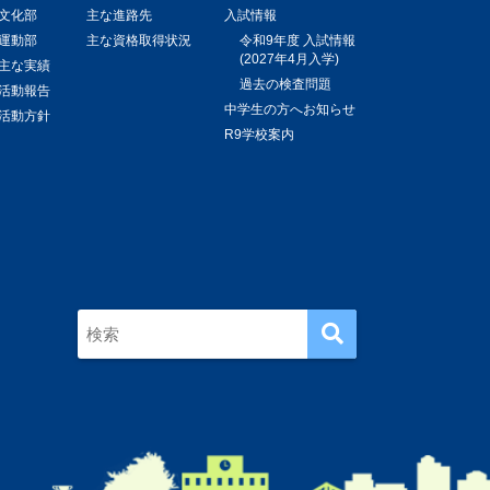
文化部
主な進路先
入試情報
運動部
主な資格取得状況
令和9年度 入試情報
(2027年4月入学)
主な実績
過去の検査問題
活動報告
中学生の方へお知らせ
活動方針
R9学校案内