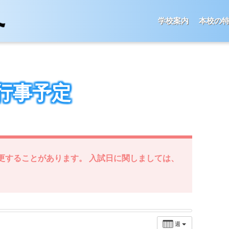
学校案内
本校の
行事予定
更することがあります。 入試日に関しましては、
週