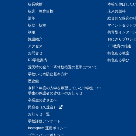
校長挨拶
本校で伸ばした
校訓・教育目標
未来共創科
沿革
総合的な探究の
校歌・校章
マインドセット
制服
共育型インター
施設紹介
おにぎりプロジ
アクセス
ICT教育の推進
お問合せ
特色ある教室
R9学校案内
特色ある学び
荒天時の全市一斉休校措置の基準について
学校いじめ防止基本方針
歴史館
令和７年度の入学を希望している中学生・中
学生の保護者の皆様へのお知らせ
卒業生の皆さまへ
同窓会（久遠会）
お知らせ一覧
学校評価アンケート
Instagram 運用ポリシー
プライバシーポリシー