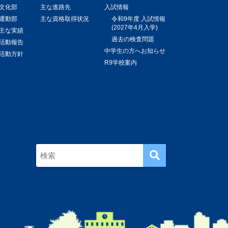
文化部
主な進路先
入試情報
運動部
主な資格取得状況
令和9年度 入試情報
(2027年4月入学)
主な実績
過去の検査問題
活動報告
中学生の方へお知らせ
活動方針
R9学校案内