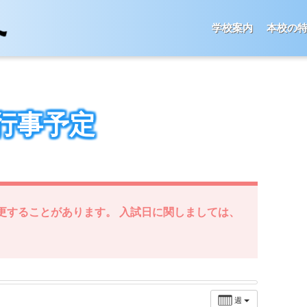
学校案内
本校の
12:30 AM
第１回 中学生学校
見学会
@ 11:30受
付開始
行事予定
更することがあります。 入試日に関しましては、
週