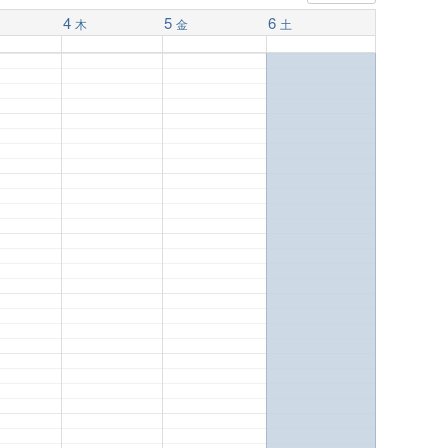
4
5
6
木
金
土