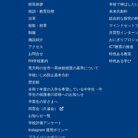
校長挨拶
本校で伸ばした
校訓・教育目標
未来共創科
沿革
総合的な探究の
校歌・校章
マインドセット
制服
共育型インター
施設紹介
おにぎりプロジ
アクセス
ICT教育の推進
お問合せ
特色ある教室
R9学校案内
特色ある学び
荒天時の全市一斉休校措置の基準について
学校いじめ防止基本方針
歴史館
令和７年度の入学を希望している中学生・中
学生の保護者の皆様へのお知らせ
卒業生の皆さまへ
同窓会（久遠会）
お知らせ一覧
学校評価アンケート
Instagram 運用ポリシー
プライバシーポリシー