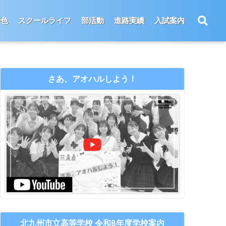
特色
スクールライフ
部活動
進路実績
入試案内
さあ、アオハルしよう！
北九州市立高等学校 令和8年度学校案内