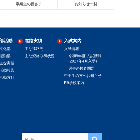
卒業生の皆さま
お知らせ一覧
部活動
進路実績
入試案内
文化部
主な進路先
入試情報
運動部
主な資格取得状況
令和9年度 入試情報
(2027年4月入学)
主な実績
過去の検査問題
活動報告
中学生の方へお知らせ
活動方針
R9学校案内