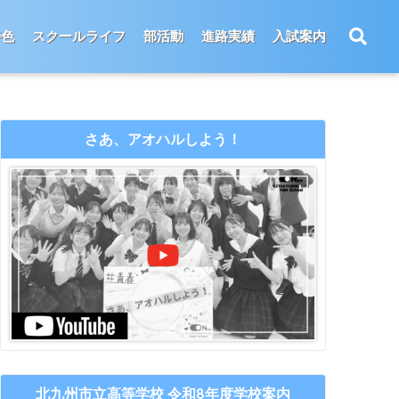
特色
スクールライフ
部活動
進路実績
入試案内
さあ、アオハルしよう！
北九州市立高等学校 令和8年度学校案内