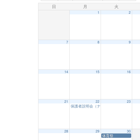
日
月
火
1
2
7
8
9
14
15
16
21
22
23
保護者説明会（ナイトスクール）
6:30 P
28
29
30
体育祭