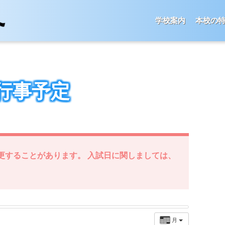
学校案内
本校の
行事予定
更することがあります。 入試日に関しましては、
月