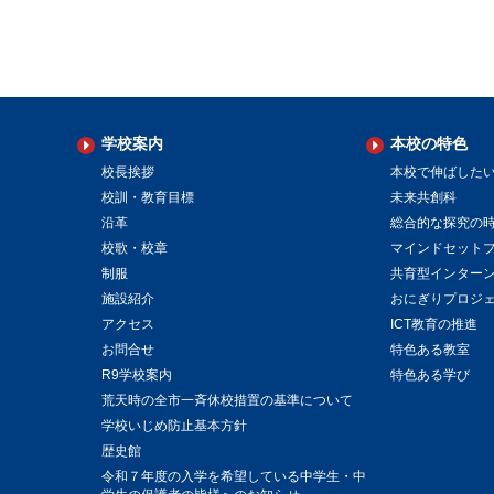
学校案内
本校の特色
校長挨拶
本校で伸ばした
校訓・教育目標
未来共創科
沿革
総合的な探究の
校歌・校章
マインドセット
制服
共育型インター
施設紹介
おにぎりプロジ
アクセス
ICT教育の推進
お問合せ
特色ある教室
R9学校案内
特色ある学び
荒天時の全市一斉休校措置の基準について
学校いじめ防止基本方針
歴史館
令和７年度の入学を希望している中学生・中