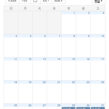
2024
4月
6月
2026
日
月
火
水
木
金
土
1
2
3
4
5
6
7
8
9
10
11
12
13
14
15
16
17
18
19
20
21
22
23
24
25
26
27
28
29
30
31
文化祭（前日祭）
文化祭（１日目）
文化祭（２