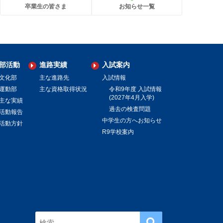
卒業生の皆さま
お知らせ一覧
部活動
進路実績
入試案内
文化部
主な進路先
入試情報
運動部
主な資格取得状況
令和9年度 入試情報
(2027年4月入学)
主な実績
過去の検査問題
活動報告
中学生の方へお知らせ
活動方針
R9学校案内