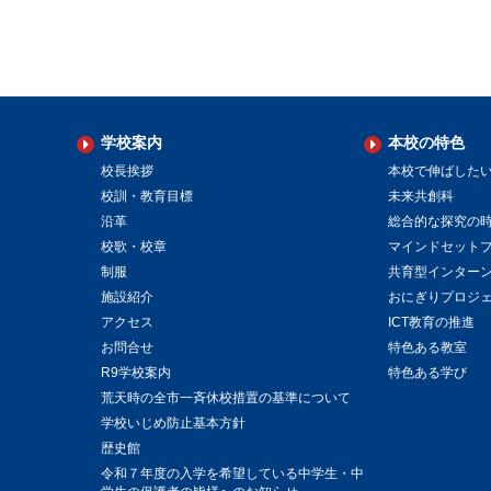
学校案内
本校の特色
校長挨拶
本校で伸ばした
校訓・教育目標
未来共創科
沿革
総合的な探究の
校歌・校章
マインドセット
制服
共育型インター
施設紹介
おにぎりプロジ
アクセス
ICT教育の推進
お問合せ
特色ある教室
R9学校案内
特色ある学び
荒天時の全市一斉休校措置の基準について
学校いじめ防止基本方針
歴史館
令和７年度の入学を希望している中学生・中