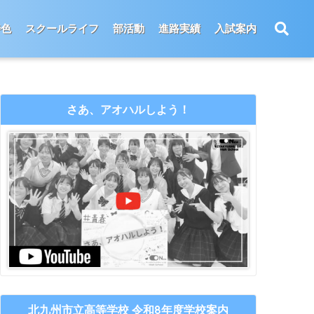
特色
スクールライフ
部活動
進路実績
入試案内
さあ、アオハルしよう！
北九州市立高等学校 令和8年度学校案内