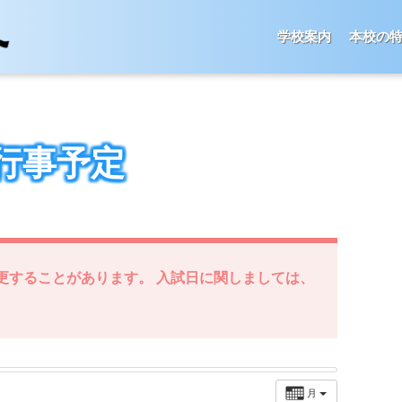
学校案内
本校の
行事予定
更することがあります。 入試日に関しましては、
月