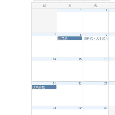
日
月
火
1
2
7
8
9
始業式
開科式・入学式
10:00
14
15
16
21
22
23
授業参観
28
29
30