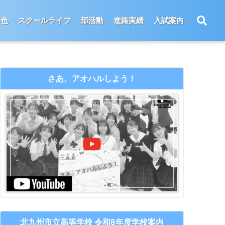
特色
スクールライフ
部活動
進路実績
入試案内
さあ、アオハルしよう！
北九州市立高等学校 令和8年度学校案内