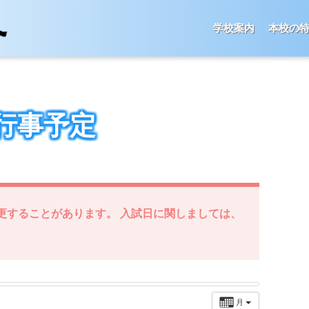
学校案内
本校の
行事予定
更することがあります。 入試日に関しましては、
月