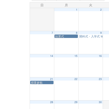
日
月
火
1
2
7
8
9
始業式
開科式・入学式
10:00
14
15
16
21
22
23
授業参観
28
29
30