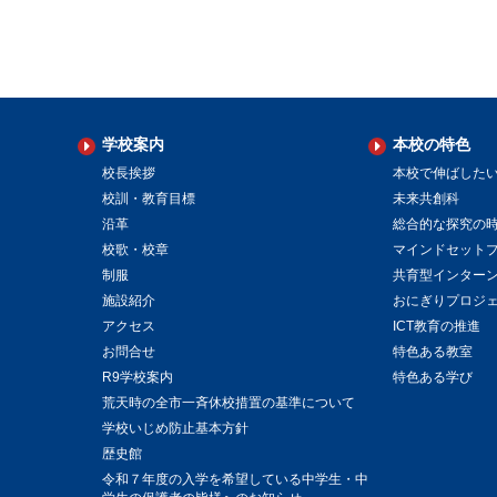
学校案内
本校の特色
校長挨拶
本校で伸ばした
校訓・教育目標
未来共創科
沿革
総合的な探究の
校歌・校章
マインドセット
制服
共育型インター
施設紹介
おにぎりプロジ
アクセス
ICT教育の推進
お問合せ
特色ある教室
R9学校案内
特色ある学び
荒天時の全市一斉休校措置の基準について
学校いじめ防止基本方針
歴史館
令和７年度の入学を希望している中学生・中