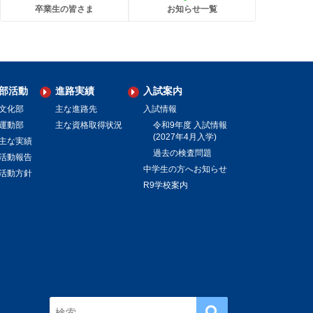
卒業生の皆さま
お知らせ一覧
部活動
進路実績
入試案内
文化部
主な進路先
入試情報
運動部
主な資格取得状況
令和9年度 入試情報
(2027年4月入学)
主な実績
過去の検査問題
活動報告
中学生の方へお知らせ
活動方針
R9学校案内