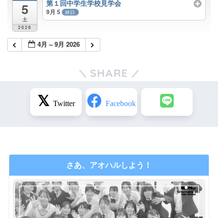
第１回中学生学校見学会
5
9月 5
終日
土
2026
4月 – 9月 2026
SHARE
さあ、アオハルしよう！