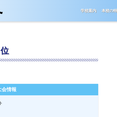
学校案内
本校の
２位
大会情報
ト