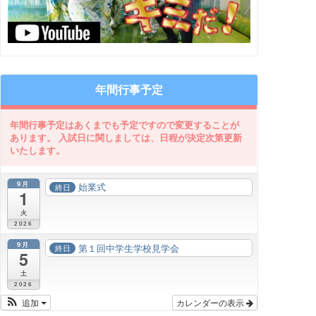
年間行事予定
9月
始業式
終日
1
火
2026
9月
第１回中学生学校見学会
終日
5
土
2026
追加
カレンダーの表示