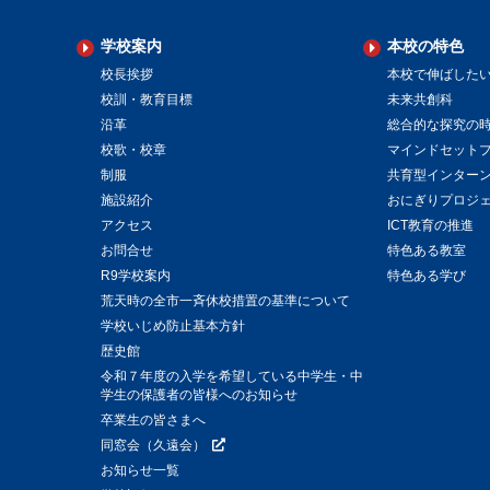
学校案内
本校の特色
校長挨拶
本校で伸ばした
校訓・教育目標
未来共創科
沿革
総合的な探究の
校歌・校章
マインドセット
制服
共育型インター
施設紹介
おにぎりプロジ
アクセス
ICT教育の推進
お問合せ
特色ある教室
R9学校案内
特色ある学び
荒天時の全市一斉休校措置の基準について
学校いじめ防止基本方針
歴史館
令和７年度の入学を希望している中学生・中
学生の保護者の皆様へのお知らせ
卒業生の皆さまへ
同窓会（久遠会）
お知らせ一覧