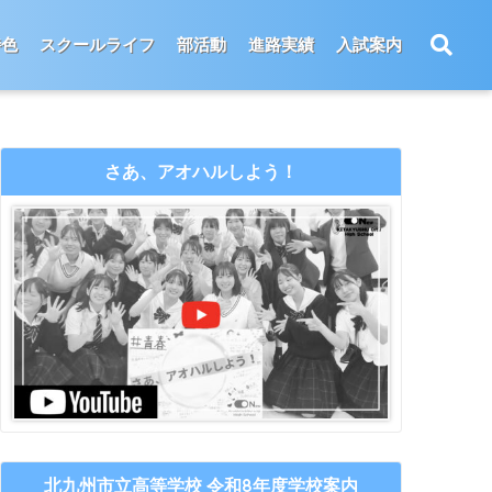
特色
スクールライフ
部活動
進路実績
入試案内
さあ、アオハルしよう！
北九州市立高等学校 令和8年度学校案内