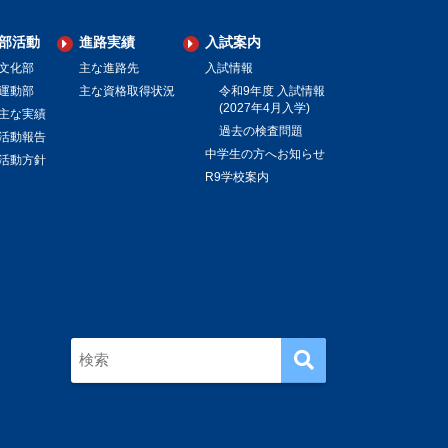
部活動
進路実績
入試案内
文化部
主な進路先
入試情報
運動部
主な資格取得状況
令和9年度 入試情報
(2027年4月入学)
主な実績
過去の検査問題
活動報告
中学生の方へお知らせ
活動方針
R9学校案内