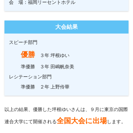
会 場：福岡リーセントホテル
大会結果
スピーチ部門
優勝
３年 坪根ゆい
準優勝 ３年 田嶋帆奈美
レシテーション部門
準優勝 ２年 上野伶華
以上の結果、優勝した坪根ゆいさんは、９月に東京の国際
全国大会に出場
連合大学にて開催される
します。