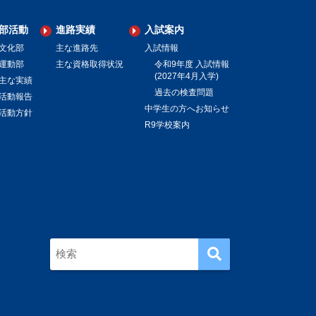
部活動
進路実績
入試案内
文化部
主な進路先
入試情報
運動部
主な資格取得状況
令和9年度 入試情報
(2027年4月入学)
主な実績
過去の検査問題
活動報告
中学生の方へお知らせ
活動方針
R9学校案内