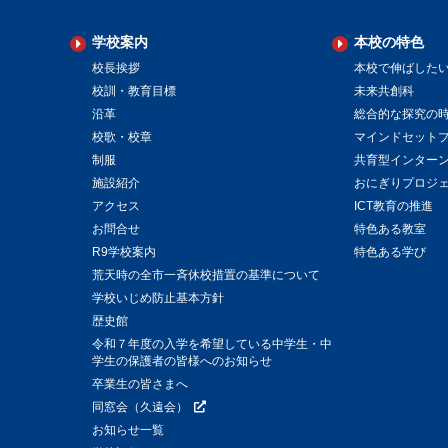
学校案内
本校の特色
校長挨拶
本校で伸ばした
校訓・教育目標
未来共創科
沿革
総合的な探究の
校歌・校章
マインドセット
制服
共育型インター
施設紹介
おにぎりプロジ
アクセス
ICT教育の推進
お問合せ
特色ある教室
R9学校案内
特色ある学び
荒天時の全市一斉休校措置の基準について
学校いじめ防止基本方針
歴史館
令和７年度の入学を希望している中学生・中
学生の保護者の皆様へのお知らせ
卒業生の皆さまへ
同窓会（久遠会）
お知らせ一覧