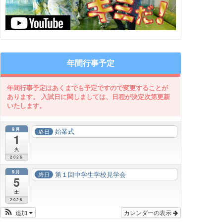
年間行事予定
9月
始業式
終日
1
火
2026
9月
第１回中学生学校見学会
終日
5
土
2026
追加
カレンダーの表示