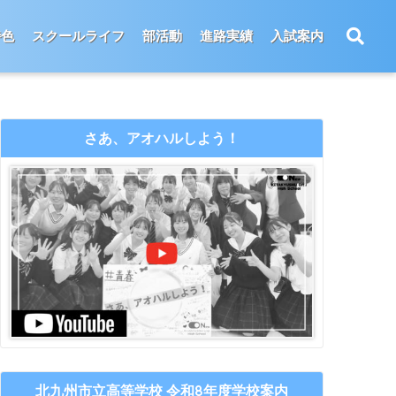
特色
スクールライフ
部活動
進路実績
入試案内
さあ、アオハルしよう！
北九州市立高等学校 令和8年度学校案内