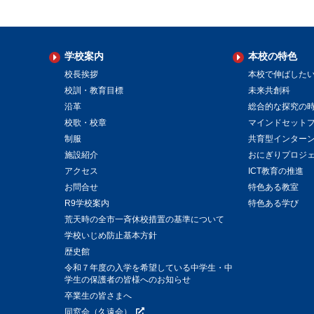
学校案内
本校の特色
校長挨拶
本校で伸ばした
校訓・教育目標
未来共創科
沿革
総合的な探究の
校歌・校章
マインドセット
制服
共育型インター
施設紹介
おにぎりプロジ
アクセス
ICT教育の推進
お問合せ
特色ある教室
R9学校案内
特色ある学び
荒天時の全市一斉休校措置の基準について
学校いじめ防止基本方針
歴史館
令和７年度の入学を希望している中学生・中
学生の保護者の皆様へのお知らせ
卒業生の皆さまへ
同窓会（久遠会）