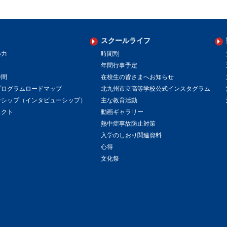
スクールライフ
い力
時間割
年間行事予定
時間
在校生の皆さまへお知らせ
プログラムロードマップ
北九州市立高等学校公式インスタグラム
ンシップ（インタビューシップ）
主な教育活動
ェクト
動画ギャラリー
熱中症事故防止対策
入学のしおり関連資料
心得
文化祭