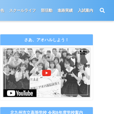
特色
スクールライフ
部活動
進路実績
入試案内
さあ、アオハルしよう！
北九州市立高等学校 令和8年度学校案内