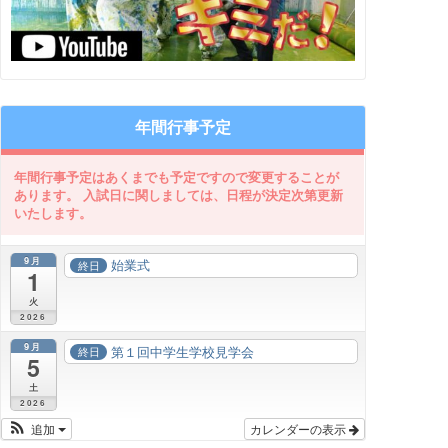
年間行事予定
9月
始業式
終日
1
火
2026
9月
第１回中学生学校見学会
終日
5
土
2026
追加
カレンダーの表示