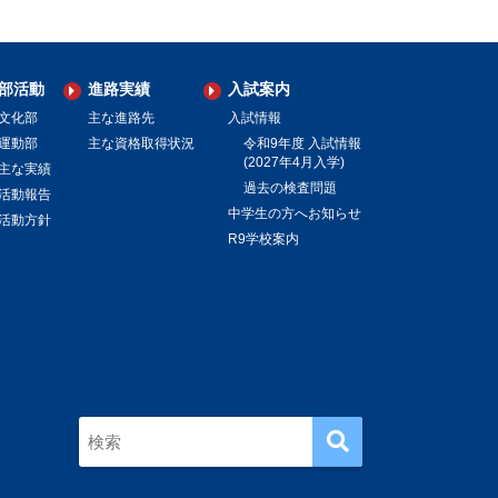
部活動
進路実績
入試案内
文化部
主な進路先
入試情報
運動部
主な資格取得状況
令和9年度 入試情報
(2027年4月入学)
主な実績
過去の検査問題
活動報告
中学生の方へお知らせ
活動方針
R9学校案内