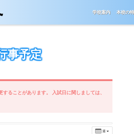
学校案内
本校の
行事予定
更することがあります。 入試日に関しましては、
週