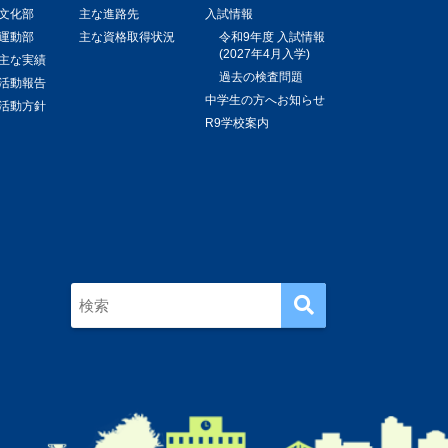
文化部
主な進路先
入試情報
運動部
主な資格取得状況
令和9年度 入試情報
(2027年4月入学)
主な実績
過去の検査問題
活動報告
中学生の方へお知らせ
活動方針
R9学校案内