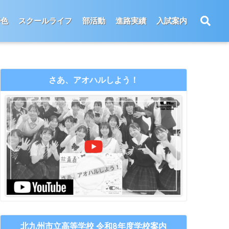
特色
スクールライフ
部活動
進路実績
入試案内
さあ、アオハルしよう！
北九州市立高等学校 令和8年度学校案内