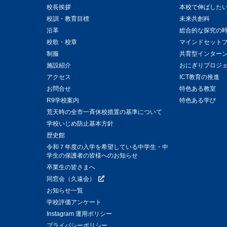
校長挨拶
本校で伸ばした
校訓・教育目標
未来共創科
沿革
総合的な探究の
校歌・校章
マインドセット
制服
共育型インター
施設紹介
おにぎりプロジ
アクセス
ICT教育の推進
お問合せ
特色ある教室
R9学校案内
特色ある学び
荒天時の全市一斉休校措置の基準について
学校いじめ防止基本方針
歴史館
令和７年度の入学を希望している中学生・中
学生の保護者の皆様へのお知らせ
卒業生の皆さまへ
同窓会（久遠会）
お知らせ一覧
学校評価アンケート
Instagram 運用ポリシー
プライバシーポリシー