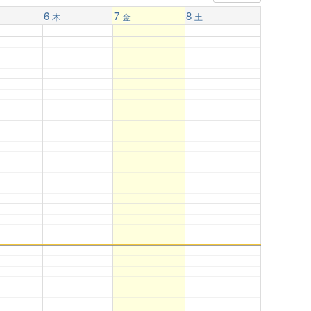
6
7
8
木
金
土