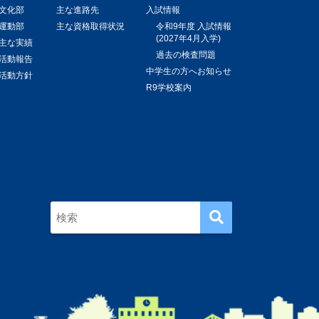
文化部
主な進路先
入試情報
運動部
主な資格取得状況
令和9年度 入試情報
(2027年4月入学)
主な実績
過去の検査問題
活動報告
中学生の方へお知らせ
活動方針
R9学校案内