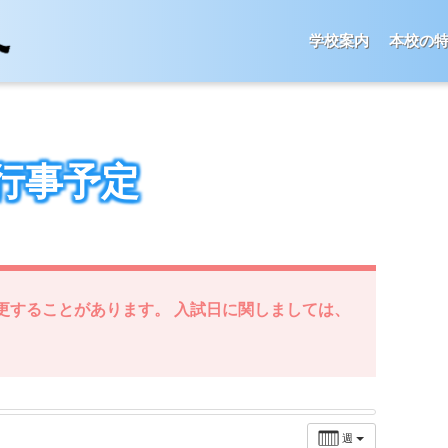
学校案内
本校の
行事予定
更することがあります。 入試日に関しましては、
週