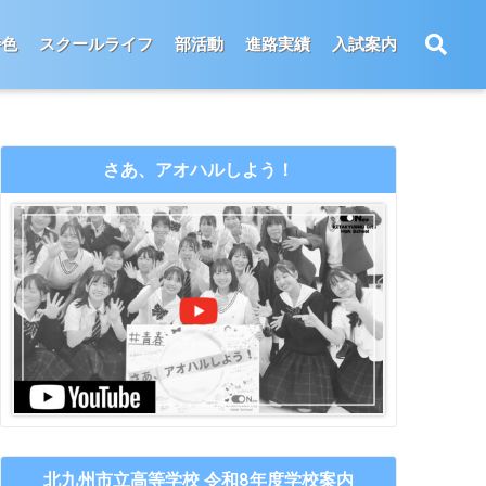
特色
スクールライフ
部活動
進路実績
入試案内
さあ、アオハルしよう！
北九州市立高等学校 令和8年度学校案内