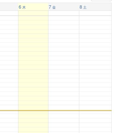
6
7
8
木
金
土