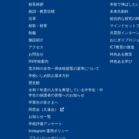
校長挨拶
本校で伸ばした
校訓・教育目標
未来共創科
沿革
総合的な探究の
校歌・校章
マインドセット
制服
共育型インター
施設紹介
おにぎりプロジ
アクセス
ICT教育の推進
お問合せ
特色ある教室
R9学校案内
特色ある学び
荒天時の全市一斉休校措置の基準について
学校いじめ防止基本方針
歴史館
令和７年度の入学を希望している中学生・中
学生の保護者の皆様へのお知らせ
卒業生の皆さまへ
同窓会（久遠会）
お知らせ一覧
学校評価アンケート
Instagram 運用ポリシー
プライバシーポリシー