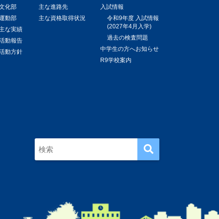
文化部
主な進路先
入試情報
運動部
主な資格取得状況
令和9年度 入試情報
(2027年4月入学)
主な実績
過去の検査問題
活動報告
中学生の方へお知らせ
活動方針
R9学校案内