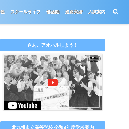
特色
スクールライフ
部活動
進路実績
入試案内
さあ、アオハルしよう！
北九州市立高等学校 令和8年度学校案内