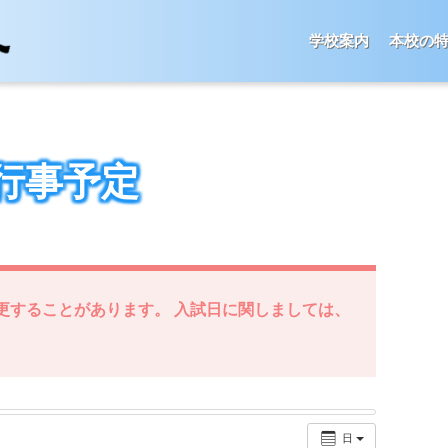
学校案内
本校の
行事予定
更することがあります。 入試日に関しましては、
日