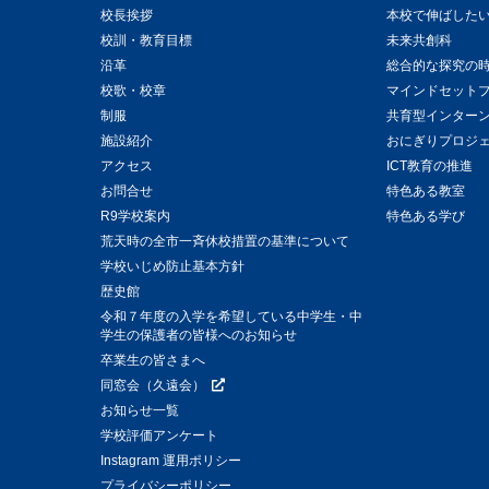
校長挨拶
本校で伸ばした
校訓・教育目標
未来共創科
沿革
総合的な探究の
校歌・校章
マインドセット
制服
共育型インター
施設紹介
おにぎりプロジ
アクセス
ICT教育の推進
お問合せ
特色ある教室
R9学校案内
特色ある学び
荒天時の全市一斉休校措置の基準について
学校いじめ防止基本方針
歴史館
令和７年度の入学を希望している中学生・中
学生の保護者の皆様へのお知らせ
卒業生の皆さまへ
同窓会（久遠会）
お知らせ一覧
学校評価アンケート
Instagram 運用ポリシー
プライバシーポリシー