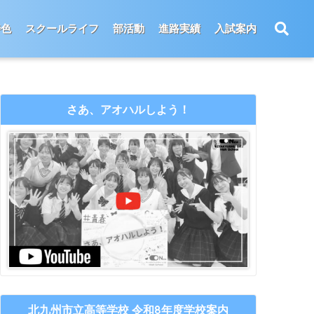
特色
スクールライフ
部活動
進路実績
入試案内
さあ、アオハルしよう！
北九州市立高等学校 令和8年度学校案内