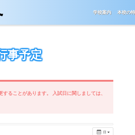
学校案内
本校の
行事予定
更することがあります。 入試日に関しましては、
日