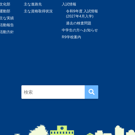
文化部
主な進路先
入試情報
運動部
主な資格取得状況
令和9年度 入試情報
(2027年4月入学)
主な実績
過去の検査問題
活動報告
中学生の方へお知らせ
活動方針
R9学校案内