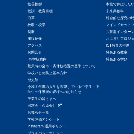
校長挨拶
本校で伸ばした
校訓・教育目標
未来共創科
沿革
総合的な探究の
校歌・校章
マインドセット
制服
共育型インター
施設紹介
おにぎりプロジ
アクセス
ICT教育の推進
お問合せ
特色ある教室
R9学校案内
特色ある学び
荒天時の全市一斉休校措置の基準について
学校いじめ防止基本方針
歴史館
令和７年度の入学を希望している中学生・中
学生の保護者の皆様へのお知らせ
卒業生の皆さまへ
同窓会（久遠会）
お知らせ一覧
学校評価アンケート
Instagram 運用ポリシー
プライバシーポリシー