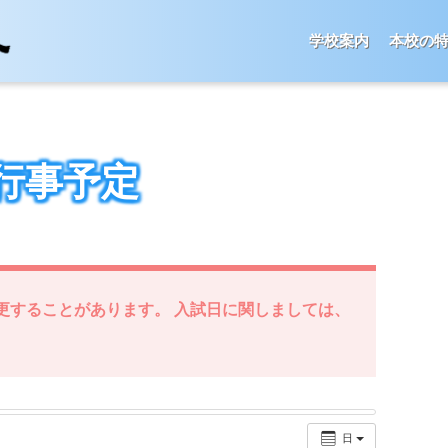
学校案内
本校の
行事予定
更することがあります。 入試日に関しましては、
日