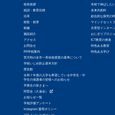
校長挨拶
本校で伸ばした
校訓・教育目標
未来共創科
沿革
総合的な探究の
校歌・校章
マインドセット
制服
共育型インター
施設紹介
おにぎりプロジ
アクセス
ICT教育の推進
お問合せ
特色ある教室
R9学校案内
特色ある学び
荒天時の全市一斉休校措置の基準について
学校いじめ防止基本方針
歴史館
令和７年度の入学を希望している中学生・中
学生の保護者の皆様へのお知らせ
卒業生の皆さまへ
同窓会（久遠会）
お知らせ一覧
学校評価アンケート
Instagram 運用ポリシー
プライバシーポリシー