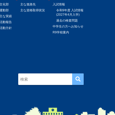
文化部
主な進路先
入試情報
運動部
主な資格取得状況
令和9年度 入試情報
(2027年4月入学)
主な実績
過去の検査問題
活動報告
中学生の方へお知らせ
活動方針
R9学校案内