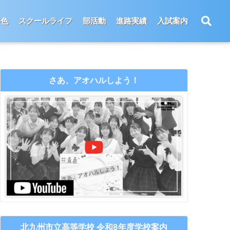
特色
スクールライフ
部活動
進路実績
入試案内
さあ、アオハルしよう！
北九州市立高等学校 令和8年度学校案内