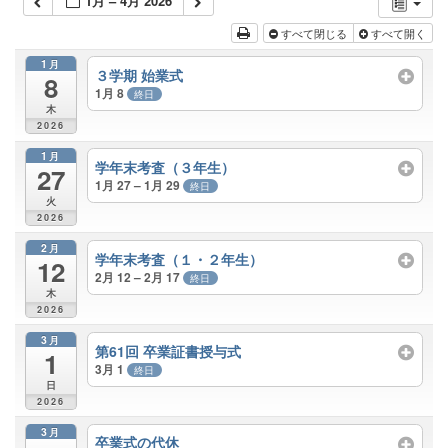
1月 – 4月 2026
すべて閉じる
すべて開く
1月
３学期 始業式
8
1月 8
終日
木
2026
1月
学年末考査（３年生）
27
1月 27 – 1月 29
終日
火
2026
2月
学年末考査（１・２年生）
12
2月 12 – 2月 17
終日
木
2026
3月
第61回 卒業証書授与式
1
3月 1
終日
日
2026
3月
卒業式の代休