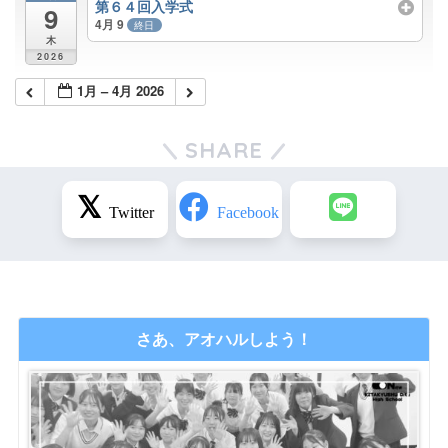
第６４回入学式
9
4月 9
終日
木
2026
1月 – 4月 2026
SHARE
さあ、アオハルしよう！