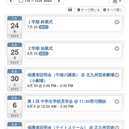
7月 – 12月 2025
すべて閉じる
すべて開く
7月
１学期 終業式
24
7月 24
終日
木
2025
8月
２学期 始業式
25
8月 25
終日
月
2025
8月
保護者説明会（午後の講座）
@ 北九州芸術劇場
30
（小劇場）
土
8月 30 @ 2:00 PM – 3:30 PM
2025
9月
第１回 中学生学校見学会
@ 11:30受付開始
6
9月 6 @ 12:30 AM – 3:30 PM
土
2025
9月
保護者説明会（ナイトスクール）
@ 北九州芸術