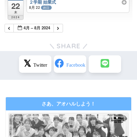
２学期 始業式
22
8月 22
終日
木
2024
4月 – 8月 2024
SHARE
さあ、アオハルしよう！