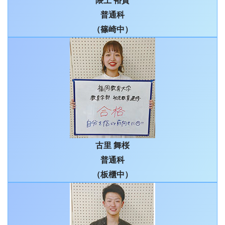
隈上 裕貴
普通科
（篠崎中）
古里 舞桜
普通科
（板櫃中）