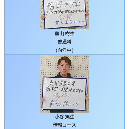
室山 樹生
普通科
（向洋中）
小谷 篤生
情報コース