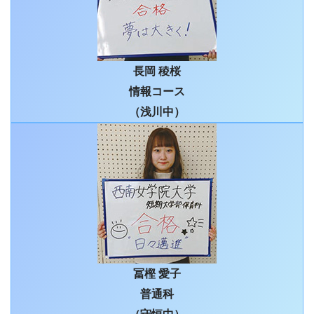
長岡 稜桜
情報コース
（浅川中）
冨樫 愛子
普通科