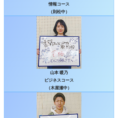
情報コース
（則松中）
山本 暖乃
ビジネスコース
（木屋瀬中）