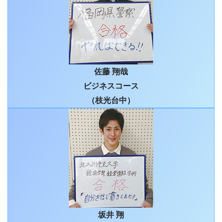
佐藤 翔哉
ビジネスコース
（枝光台中）
坂井 翔