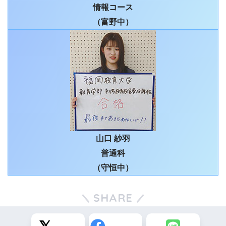
情報コース
（富野中）
山口 紗羽
普通科
（守恒中）
SHARE