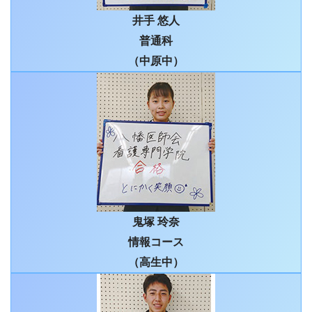
井手 悠人
普通科
（中原中）
鬼塚 玲奈
情報コース
（高生中）