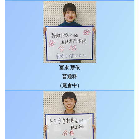
冨永 芽依
普通科
（尾倉中）