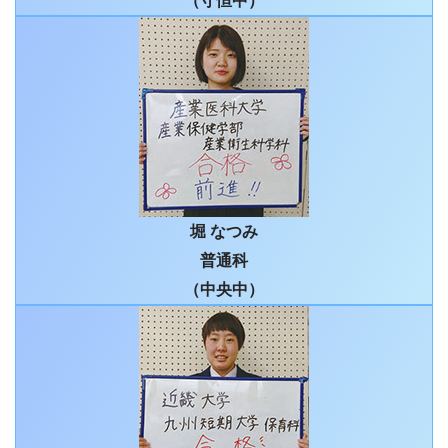
（守恒中）
堀 なつみ
普通科
（中央中）