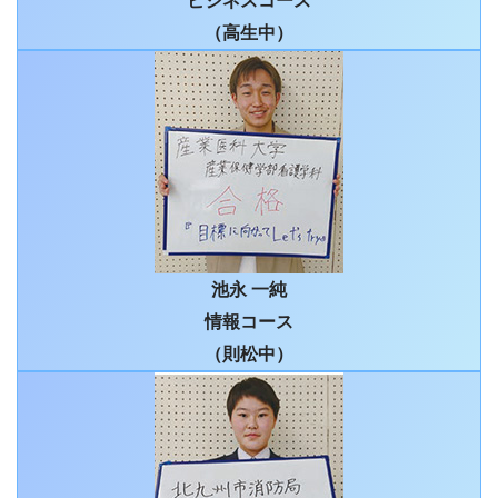
ビジネスコース
（高生中）
池永 一純
情報コース
（則松中）