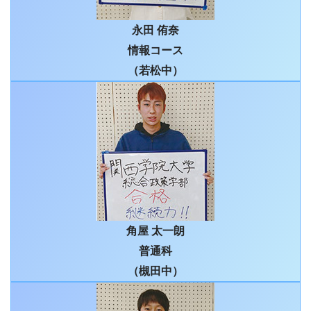
永田 侑奈
情報コース
（若松中）
角屋 太一朗
普通科
（槻田中）