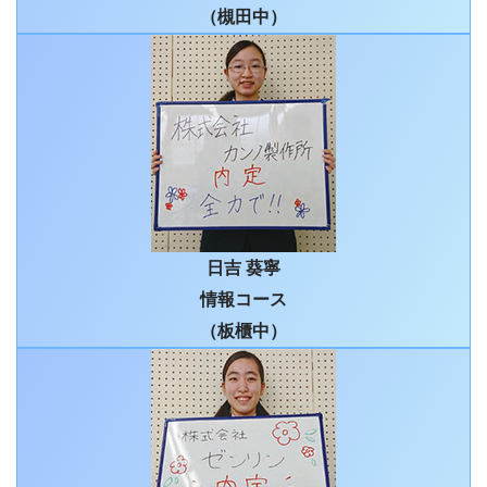
（槻田中）
日吉 葵寧
情報コース
（板櫃中）