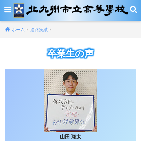
ホーム
進路実績
卒業生の声
山田 翔太