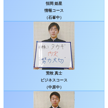
恒岡 姫星
情報コース
（石峯中）
荒牧 真士
ビジネスコース
（中原中）