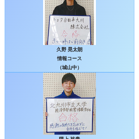
久野 晃太朗
情報コース
（城山中）