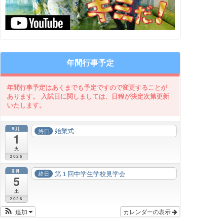
年間行事予定
9月
始業式
終日
1
火
2026
9月
第１回中学生学校見学会
終日
5
土
2026
追加
カレンダーの表示