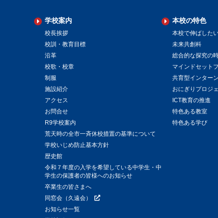
学校案内
本校の特色
校長挨拶
本校で伸ばした
校訓・教育目標
未来共創科
沿革
総合的な探究の
校歌・校章
マインドセット
制服
共育型インター
施設紹介
おにぎりプロジ
アクセス
ICT教育の推進
お問合せ
特色ある教室
R9学校案内
特色ある学び
荒天時の全市一斉休校措置の基準について
学校いじめ防止基本方針
歴史館
令和７年度の入学を希望している中学生・中
学生の保護者の皆様へのお知らせ
卒業生の皆さまへ
同窓会（久遠会）
お知らせ一覧