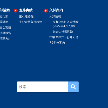
部活動
進路実績
入試案内
文化部
主な進路先
入試情報
運動部
主な資格取得状況
令和9年度 入試情報
(2027年4月入学)
主な実績
過去の検査問題
活動報告
中学生の方へお知らせ
活動方針
R9学校案内