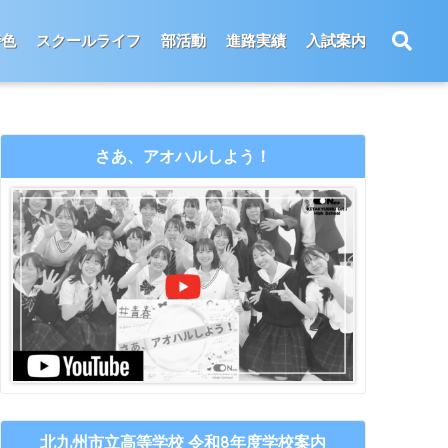
特色
スクールライフ
部活動
進路実績
入試案内
さあ、アオハルしよう！
北九州市立高等学校 令和8年度学校案内