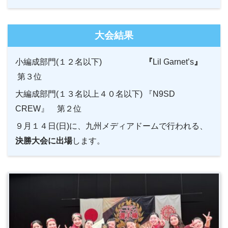
大会結果
小編成部門(１２名以下)
『
Lil Garnet’s
』
第３位
大編成部門
(
１３名以上４０名以下
)
『N9SD
CREW』 第２位
９月１４日
(
日
)
に、九州メディアドームで行われる、
決勝大会に出場
します。