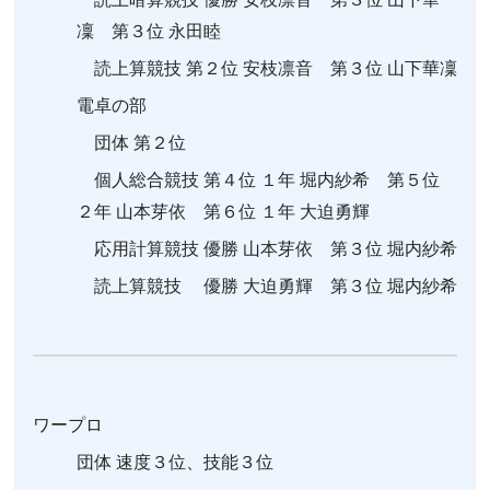
凜 第３位
永田睦
読上算競技 第２位 安枝凛音 第３位 山下華凜
電卓の部
団体 第２位
個人総合競技 第４位 １年 堀内紗希 第５位
２年
山本芽依
第６位 １年
大迫勇輝
応用計算競技 優勝
山本芽依 第３位 堀内紗希
読上算競技 優勝
大迫勇輝
第３位
堀内紗希
ワープロ
団体 速度３位、技能３位